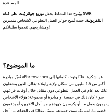
المساعدة.
ويُتوج هذا النشاط بحفل
توزيع جوائز يُبث على قناة SWR
الت
لف
زيونية
، حيث تُمنح جوائز العمل التطوعي لأشخاص متميزين
ومشاريعهم. تقدموا بطلباتكم!
ما الموضوع؟
تُعبِّر مبادرة «Ehrensache» عن شكرها علنًا وتوجه كلماتها إلى
أكثر من 1.5 مليون من سكان ولاية راينلاند-بفالز، الذين ينشطون
عامًا بعد عام في العمل التطوعي دون مقابل خلال أوقات فراغهم.
سواء كان ذلك في جمعية أو مبادرة أو مجموعة: هؤلاء الأشخاص
يقومون بعمل ما، أو يكرسون جهودهم من أجل الآخرين، أو يدعمون
قضية ما. إنهم يكرسون جهودهم يوميًا، وغالبًا في الخفاء، من أجل