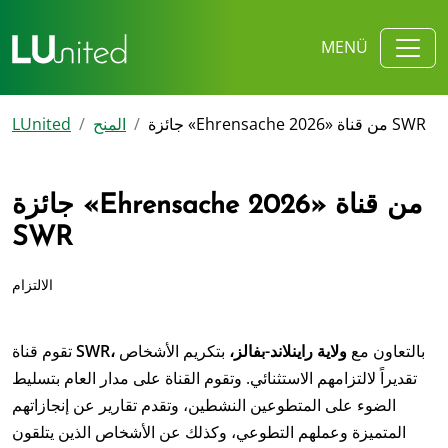
MENÜ
جائزة «Ehrensache 2026» من قناة SWR
المنح
LUnited
جائزة «Ehrensache 2026» من قناة
SWR
الالتزام
بالتعاون مع
ولاية راينلاند-بفالز،
بتكريم الأشخاص
SWR،
تقوم قناة
تقديراً لالتزامهم الاستثنائي. وتقوم القناة على مدار العام بتسليط
الضوء على المتطوعين النشطين، وتقدم تقارير عن إنجازاتهم
المتميزة وعملهم التطوعي، وكذلك عن الأشخاص الذين يتلقون