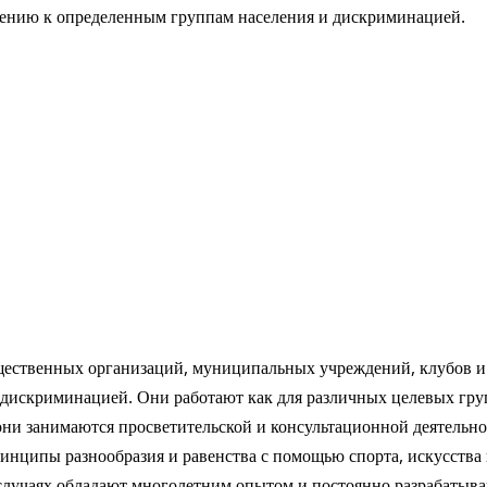
шению к определенным группам населения и дискриминацией.
ественных организаций, муниципальных учреждений, клубов и 
 дискриминацией. Они работают как для различных целевых групп
они занимаются просветительской и консультационной деятельн
инципы разнообразия и равенства с помощью спорта, искусства
 случаях обладают многолетним опытом и постоянно разрабаты