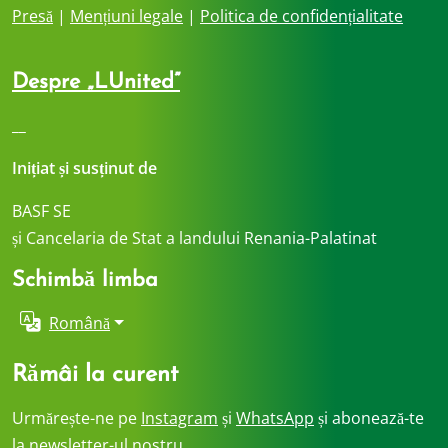
Presă
|
Mențiuni legale
|
Politica de confidențialitate
Despre „LUnited”
__
Inițiat și susținut de
BASF SE
și Cancelaria de Stat a landului Renania-Palatinat
Schimbă limba
Română
Rămâi la curent
Urmărește-ne pe
Instagram
și
WhatsApp
și abonează-te
la newsletter-ul nostru.