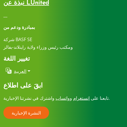
نبذة عن LUnited
__
بمبادرة ودعم من
شركة BASF SE
ومكتب رئيس وزراء ولاية راينلاند-بفالز
تغيير اللغة
العربية
ابقَ على اطلاع
واشترك في نشرتنا الإخبارية.
تابعنا على
إنستغرام
وواتساب
النشرة الإخبارية