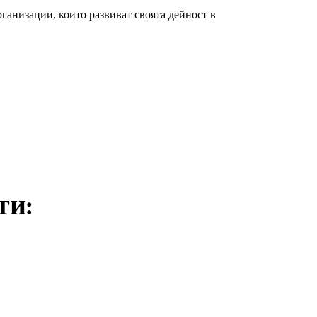
анизации, които развиват своята дейност в
ти: