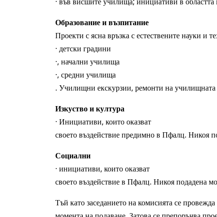
· във висшите училища; инициативи в областта
Образование и възпитание
Проекти с ясна връзка с естествените науки и те
· детски градини
·, начални училища
·, средни училища
. Училищни екскурзии, ремонти на училищната 
Изкуство и култура
· Инициативи, които оказват
своето въздействие предимно в Пфалц. Никоя по
Социални
· инициативи, които оказват
своето въздействие в Пфалц. Никоя подадена мо
Тъй като заседанието на комисията се провежда
момента на подаване. Затова се препоръчва прое