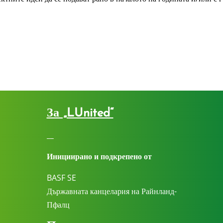
За „LUnited“
__
Инициирано и подкрепено от
BASF SE
Държавната канцелария на Райнланд-
Пфалц