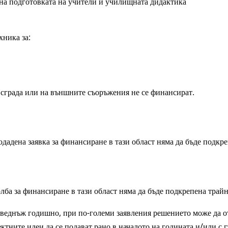
 на подготовката на учители и училищната дидактика
хника за:
сграда или на външните съоръжения не се финансират.
дадена заявка за финансиране в тази област няма да бъде подкре
лба за финансиране в тази област няма да бъде подкрепена трайн
 веднъж годишно, при по-големи заявления решението може да от
ктните идеи да се подават рано в началото на годината и/или с г