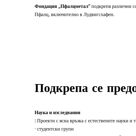
Фондация „Пфалцметал“
подкрепя различни со
Пфалц, включително в Лудвигсхафен.
Подкрепа се предо
Наука и изследвания
:
Проекти с ясна връзка с естествените науки и т
· студентски групи