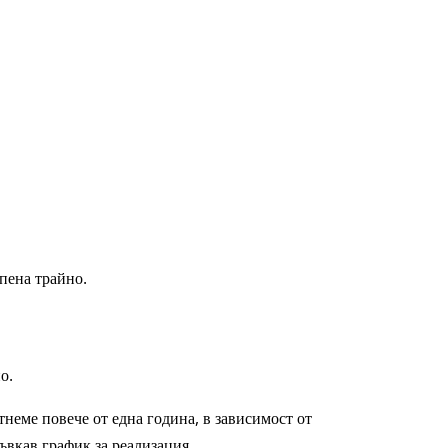
пена трайно.
о.
неме повече от една година, в зависимост от
ъвкав график за реализация.